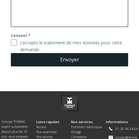
Consent
*
J'accepte le traitement de mes données pour cette
demande.
Envoyer
Groupe THIMAX,
Liens rapides
Nos services
Informations
expert automobile
Accueil
Entretien mécanique
01.30.44.34.64
depuis plus de 10
Nos expertises
Vitrage
ans, vous proposes
Nos centres
Carrosserie
contact@thimax.